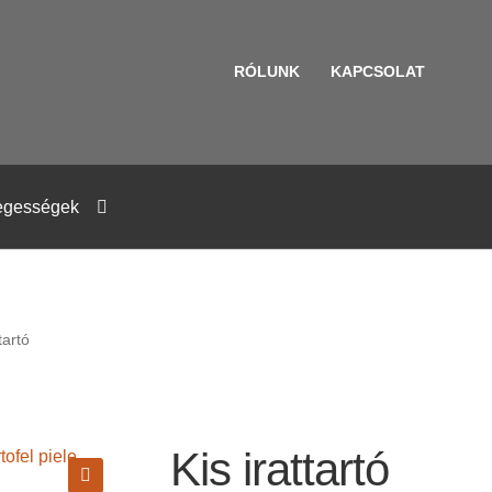
RÓLUNK
KAPCSOLAT
egességek
tartó
Kis irattartó