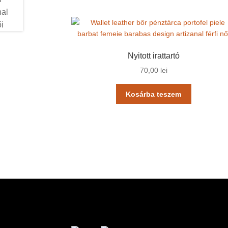
Nyitott irattartó
70,00
lei
Kosárba teszem