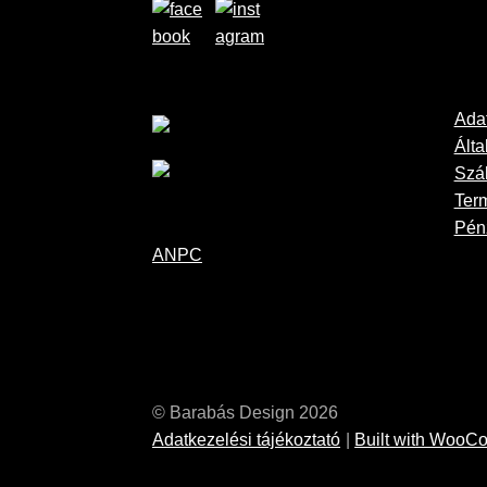
Adat
Álta
Szál
Ter
Pénz
ANPC
© Barabás Design 2026
Adatkezelési tájékoztató
Built with Woo