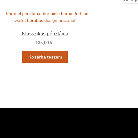
Klasszikus pénztárca
135,00
lei
Kosárba teszem