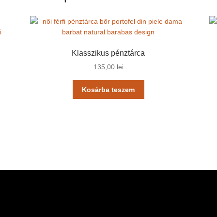
Klasszikus pénztárca
135,00
lei
Kosárba teszem