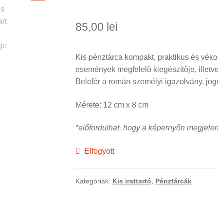
🔍
85,00
lei
Kis pénztárca kompakt, praktikus és vék
események megfelelő kiegészítője, illetve
Belefér a román személyi igazolvány, jog
Mérete: 12 cm x 8 cm
*előfordulhat, hogy a képernyőn megjelenő
Elfogyott
Kategóriák:
Kis irattartó
,
Pénztárcák