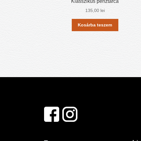
Klasszikus pénztárca
135,00
lei
Kosárba teszem