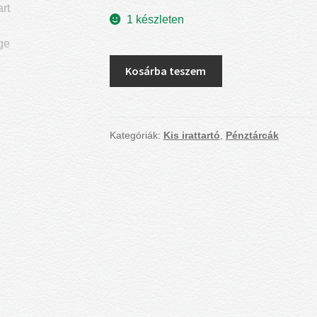
1 készleten
Kis
Kosárba teszem
irattartó
mennyiség
Kategóriák:
Kis irattartó
,
Pénztárcák