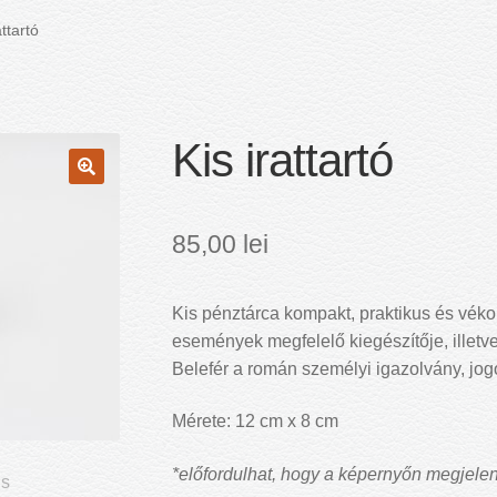
attartó
Kis irattartó
🔍
85,00
lei
Kis pénztárca kompakt, praktikus és vék
események megfelelő kiegészítője, illetve
Belefér a román személyi igazolvány, jog
Mérete: 12 cm x 8 cm
*előfordulhat, hogy a képernyőn megjelenő