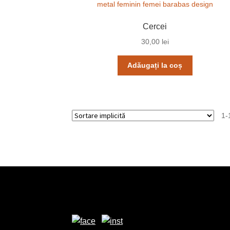
Cercei
30,00
lei
Adăugați la coș
1-