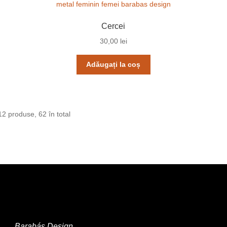
Cercei
30,00
lei
Adăugați la coș
12 produse, 62 în total
Barabás Design