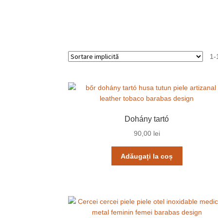
1-
Dohány tartó
90,00
lei
Adăugați la coș