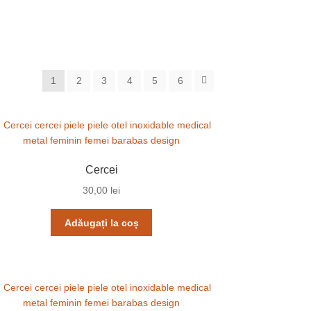
1
2
3
4
5
6
Cercei
30,00
lei
Adăugați la coș