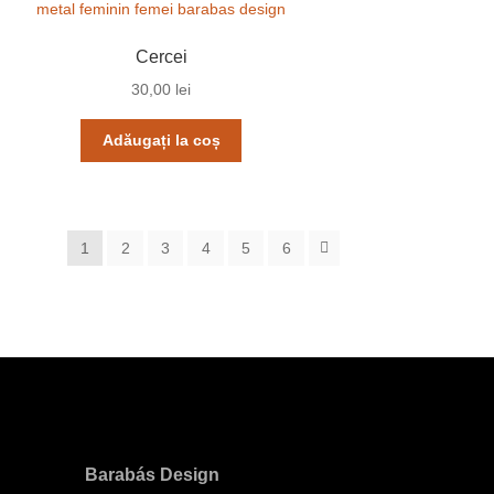
Cercei
30,00
lei
Adăugați la coș
1
2
3
4
5
6
Barabás Design