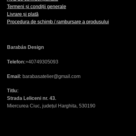
Termeni și condiții generale
Livrare și plată
Procedura de schimb / rambursare a produsului
Barabás Design
Telefon:
+40749305093
Email:
barabasatelier@gmail.com
Titlu:
Strada Leliceni nr. 43.
Miercurea Ciuc, județul Harghita, 530190